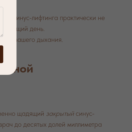
ого синус-лифтинга практически не
следующий день.
ство вашего дыхания.
точной
именно щадящий
закрытый
синус-
врач до десятых долей миллиметра