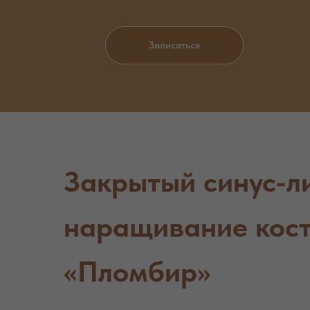
Записаться
Закрытый синус-л
наращивание кости
«Пломбир»