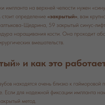
вки импланта на верхней челюсти нужен «сину
м стоит определение
«закрытый»
, вам крупн
Салтыкова-Щедрина, 59 закрытый синус-лиф
дура наращивания кости. Она проходит абс
хирургических вмешательств.
тый» и как это работае
убов находятся очень близко к гайморовой па
ше. Если для надежной фиксации импланта на
закрытый метод.