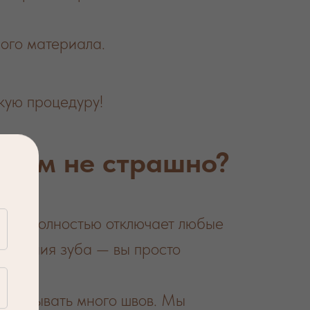
ого материала.
кую процедуру!
всем не страшно?
ко и полностью отключает любые
лечения зуба — вы просто
акладывать много швов. Мы