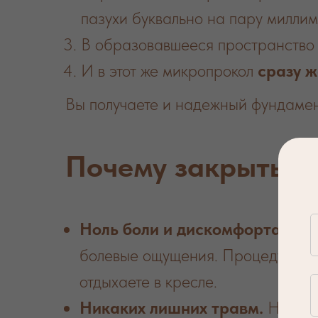
пазухи буквально на пару миллим
В образовавшееся пространство 
И в этот же микропрокол
сразу ж
Вы получаете и надежный фундамент
Почему закрытый 
Ноль боли и дискомфорта.
Мы и
болевые ощущения. Процедура ни
отдыхаете в кресле.
Никаких лишних травм.
Нам не