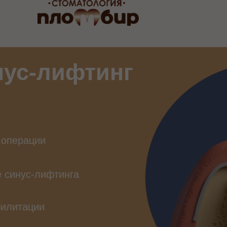
нус-лифтинг
 операции
 синус-лифтинга
билитации