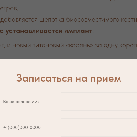
етров.
добавляется щепотка биосовместимого костн
е устанавливается имплант
.
, и новый титановый «корень» за одну корот
синус-лифтинг — это со
Записаться на прием
спользуем премиум-анестезию, которая мяг
чем не отличается от обычного комфортного 
 нужно делать разрезы сбоку челюсти или н