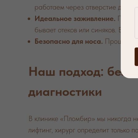
работаем через отверстие диамет
Идеальное заживление.
Поскол
бывает отеков или синяков. Вы с
Безопасно для носа.
Процедура 
Наш подход: безоп
диагностики
В клинике «Пломбир» мы никогда 
лифтинг, хирург определит только п