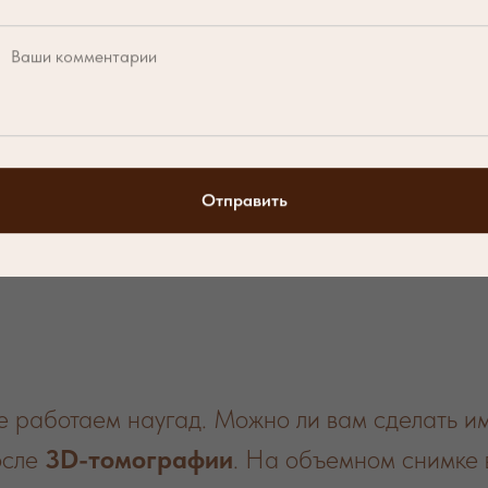
ром всего в несколько миллиметров.
ьку вмешательство минимально, после закрыт
можете вернуться к привычным делам уже на 
никак не влияет на слизистую носа или каче
Отправить
асность начинается с 
не работаем наугад. Можно ли вам сделать 
осле
3D-томографии
. На объемном снимке 