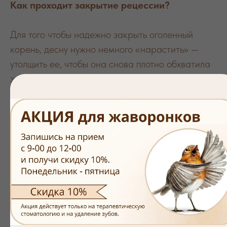
Как проходит закрытие рецессии?
Для того чтобы надежно закрыть оголенный
корень, десну нужно немного «нарастить» —
утолщить ее, чтобы она снова плотно обхватила
зуб.
Подготовка и обезболивание:
мы
аккуратно очищаем корень зуба и вводим
мягкий анестетик. Зона вмешательства
полностью теряет чувствительность.
Забор трансплантата:
звучит пугающе, но
на деле это микропроцедура. Хирург берет
крошечный фрагмент вашей собственной
соединительной ткани (чаще всего с нёба)
через микроразрез. Палатинная (нёбная)