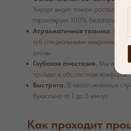
Хирург видит точное расположени
гарантирует 100% безопасность 
Атравматичная техника.
Мы не
зуб специальными микроинструмен
десны.
Глубокая анестезия.
Мы использ
пройдет в абсолютном комфорте.
Быстрота.
В неосложненных случ
буквально от 1 до 5 минут.
Как проходит про