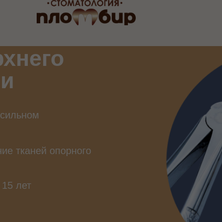
рхнего
ти
 сильном
ие тканей опорного
 15 лет