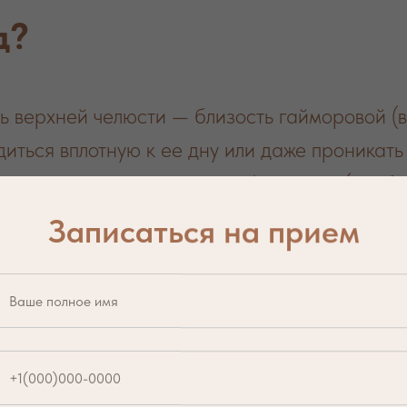
д?
ь верхней челюсти — близость гайморовой (
иться вплотную к ее дну или даже проникать
рьезным осложнением — перфорацией (пробо
Записаться на прием
доверяют удаление хир
ред любым удалением мы проводим компью