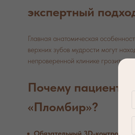
экспертный подхо
Главная анатомическая особенност
верхних зубов мудрости могут наход
непроверенной клинике грозит се
Почему пациенты 
«Пломбир»?
Обязательный 3D-контроль.
Пе