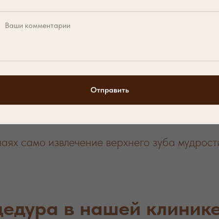
е корней относительно гайморовой пазухи в
манипуляции.
 «вырываем» зубы с применением грубой си
тами, бережно извлекая его из лунки. Это с
Отправить
уем современные артикаиновые анестетики
аях само извлечение верхнего зуба мудрост
цедура в нашей клиник