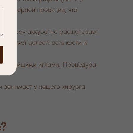
 трехмерной проекции, что
лы. Врач аккуратно расшатывает
охраняет целостность кости и
 тончайшими иглами. Процедура
и занимает у нашего хирурга
е?