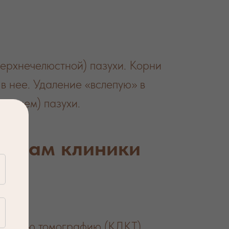
верхнечелюстной) пазухи. Корни
 в нее. Удаление «вслепую» в
дением) пазухи.
ургам клиники
терную томографию (КЛКТ).