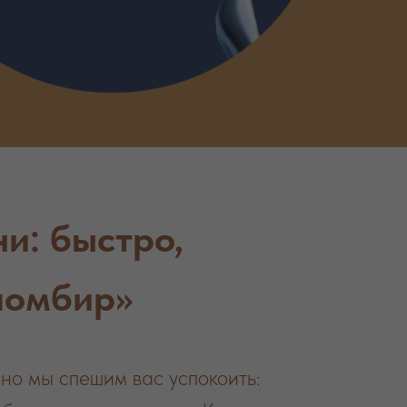
и: быстро,
ломбир»
 но мы спешим вас успокоить: