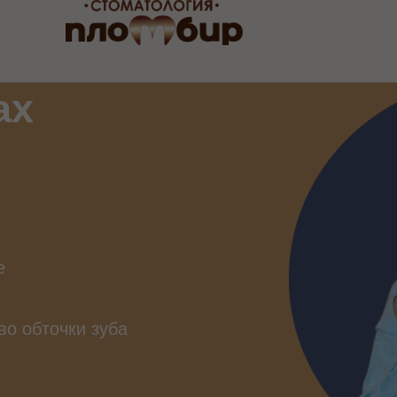
ax
е
о обточки зуба