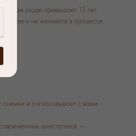
ильном уходе превышает 15 лет.
аранее и не меняется в процессе.
т снимки и согласовывает с вами
современных анестетиков —