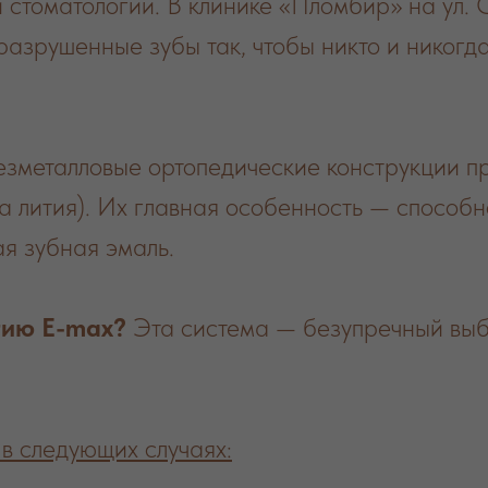
 стоматологии. В клинике «Пломбир» на ул.
азрушенные зубы так, чтобы никто и никогд
зметалловые ортопедические конструкции п
 лития). Их главная особенность — способно
ая зубная эмаль.
гию E-max?
Эта система — безупречный выбо
в следующих случаях: