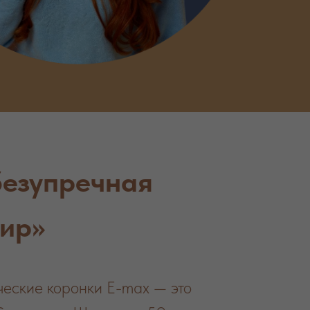
безупречная
бир»
ческие коронки E-max — это