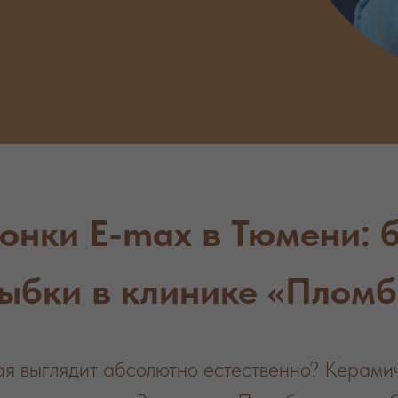
онки E-max в Тюмени: 
лыбки в клинике «Плом
рая выглядит абсолютно естественно? Керами