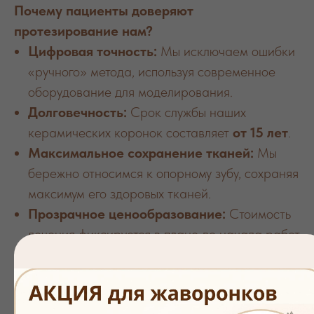
Почему пациенты доверяют
протезирование нам?
Цифровая точность:
Мы исключаем ошибки
«ручного» метода, используя современное
оборудование для моделирования.
Долговечность:
Срок службы наших
керамических коронок составляет
от 15 лет
.
Максимальное сохранение тканей:
Мы
бережно относимся к опорному зубу, сохраняя
максимум его здоровых тканей.
Прозрачное ценообразование:
Стоимость
лечения фиксируется в плане до начала работ
и остается неизменной.
Комфорт и забота:
Безболезненная
подготовка и внимание к каждому пациенту