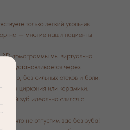
твуете только легкий укольчик
фортна — многие наши пациенты
 3D-томограммы мы виртуально
ант устанавливается через
ыстро, без сильных отеков и боли.
ксида циркония или керамики.
 новый зуб идеально слился с
и за что не отпустим вас без зуба!