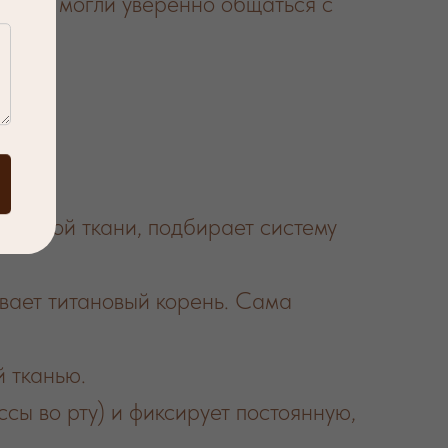
бы вы могли уверенно общаться с
костной ткани, подбирает систему
вает титановый корень. Сама
 тканью.
сы во рту) и фиксирует постоянную,