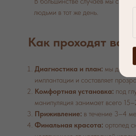
В большинстве случаев мы сразу
людьми в тот же день.
Как проходят ваш
Диагностика и план:
мы делаем 
имплантации и составляет прозр
Комфортная установка:
под гл
манипуляция занимает всего 15–
Приживление:
в течение 3–4 ме
Финальная красота:
ортопед сн