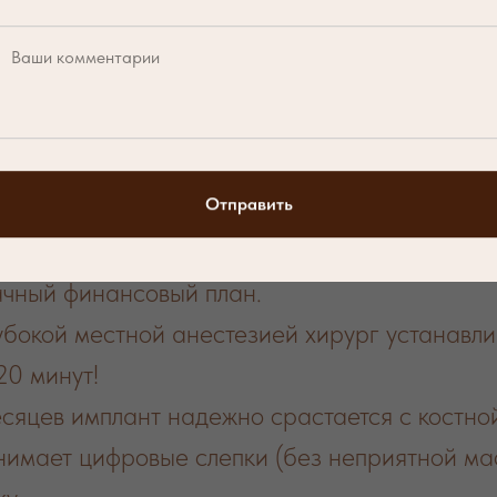
 фиксируем красивую временную коронку, что
и визиты?
Отправить
3D-снимок (КТ), врач оценивает состояние 
ачный финансовый план.
убокой местной анестезией хирург устанавли
20 минут!
сяцев имплант надежно срастается с костной
имает цифровые слепки (без неприятной мас