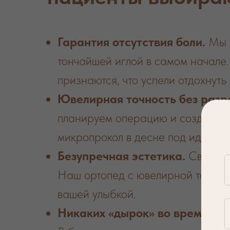
Гарантия отсутствия боли.
Мы и
тончайшей иглой в самом начале
признаются, что успели отдохнуть
Ювелирная точность без разр
планируем операцию и создаем и
микропрокол в десне под идеальн
Безупречная эстетика.
Сверху 
Наш ортопед с ювелирной точност
вашей улыбкой.
Никаких «дырок» во время леч