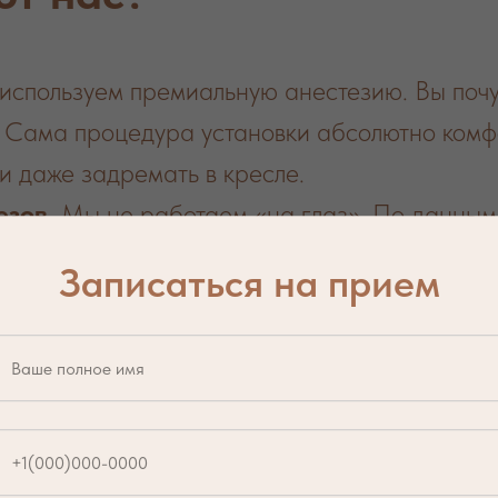
спользуем премиальную анестезию. Вы почувс
. Сама процедура установки абсолютно ком
 и даже задремать в кресле.
езов.
Мы не работаем «на глаз». По данным
ндивидуальный навигационный шаблон. Импл
Записаться на прием
ым углом. Результат — заживление проходит б
на имплант мы устанавливаем коронку из дио
ью подберет цвет и прозрачность так, чтобы
ения.
Если зуб находится в зоне улыбки, мы н