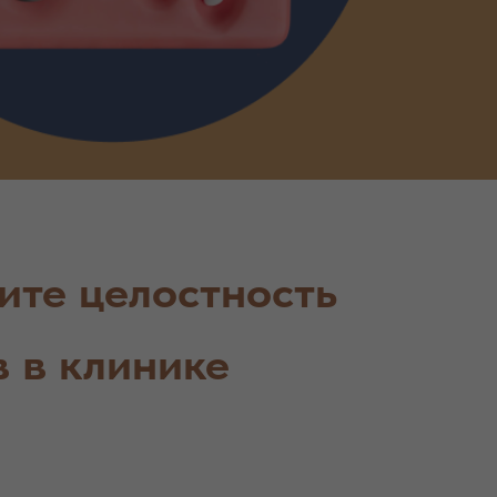
ите целостность
в в клинике