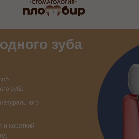
одного зуба
соб
ого зуба
 натурального
 и короткий
иод