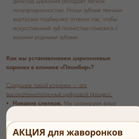
диоксид циркония обладает легкой
полупрозрачностью. Наши зубные техники
виртуозно подбирают оттенок так, чтобы
искусственный зуб полностью сливался с
вашими родными зубами.
Как мы устанавливаем циркониевые
коронки в клинике «Пломбир»?
Создание такой коронки — это
высокотехнологичный цифровой процесс.
Никаких слепков.
Мы сканируем вашу
челюсть 3D-камерой — это быстро и
комфортно (без рвотного рефлекса от
слепочных масс).