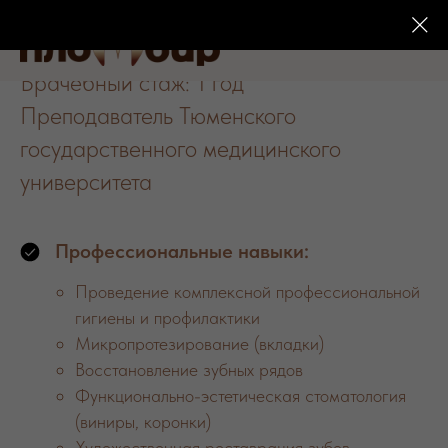
Биктимиров Айдар Саитович
Врачебный стаж: 1 год
Преподаватель Тюменского
государственного
медицинского
универси
тет
а
Профессиональные навыки:
Проведение комплексной профессиональной
гигиены и профилактики
Микропротезирование (вкладки)
Восстановление зубных рядов
Функционально-эстетическая стоматология
(виниры, коронки)
Художественная реставрация зубов