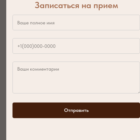
ваши вопросы. Свяжитесь с нами для
Записаться на прием
записи на приём.
8 (3452)
53-10-50
8 (909) 740-59-77
E-mail: plombir.dent@bk.ru
г. Тюмень, ул. Салтыкова-Щедрина, 59
Отправить